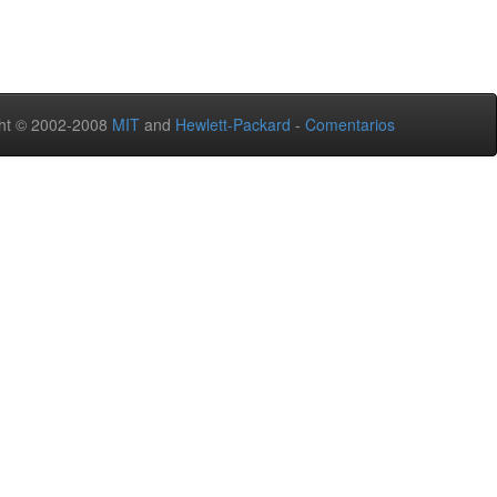
ht © 2002-2008
MIT
and
Hewlett-Packard
-
Comentarios