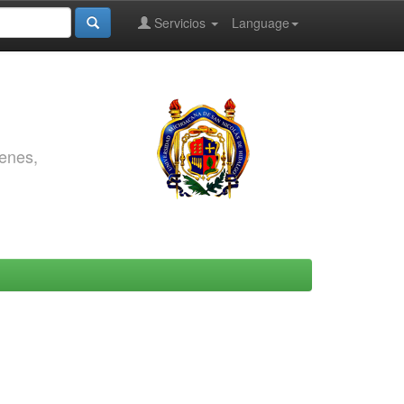
Servicios
Language
genes,