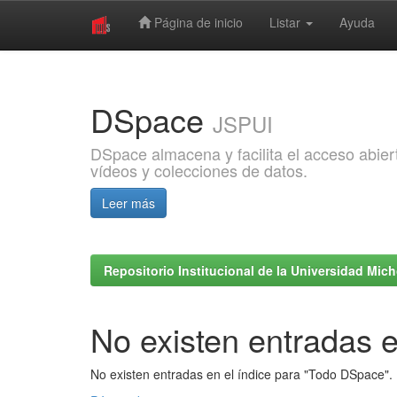
Página de inicio
Listar
Ayuda
Skip
navigation
DSpace
JSPUI
DSpace almacena y facilita el acceso abiert
vídeos y colecciones de datos.
Leer más
Repositorio Institucional de la Universidad Mi
No existen entradas e
No existen entradas en el índice para "Todo DSpace".