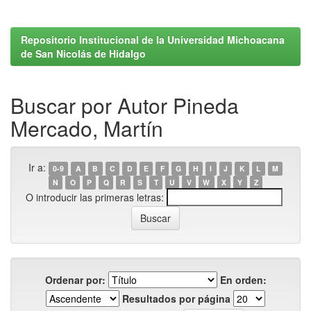
Repositorio Institucional de la Universidad Michoacana
de San Nicolás de Hidalgo
Buscar por Autor Pineda
Mercado, Martín
Ir a:
0-9
A
B
C
D
E
F
G
H
I
J
K
L
M
N
O
P
Q
R
S
T
U
V
W
X
Y
Z
O introducir las primeras letras:
Ordenar por:
En orden:
Resultados por página