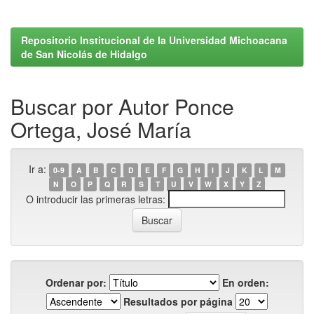
Repositorio Institucional de la Universidad Michoacana
de San Nicolás de Hidalgo
Buscar por Autor Ponce
Ortega, José María
Ir a:
0-9
A
B
C
D
E
F
G
H
I
J
K
L
M
N
O
P
Q
R
S
T
U
V
W
X
Y
Z
O introducir las primeras letras:
Ordenar por:
En orden:
Resultados por página