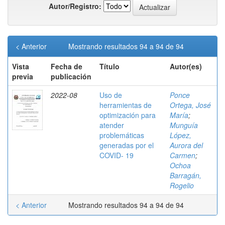
Autor/Registro:
< Anterior
Mostrando resultados 94 a 94 de 94
Vista
Fecha de
Título
Autor(es)
previa
publicación
2022-08
Uso de
Ponce
herramientas de
Ortega, José
optimización para
María
;
atender
Munguía
problemáticas
López,
generadas por el
Aurora del
COVID- 19
Carmen
;
Ochoa
Barragán,
Rogelio
< Anterior
Mostrando resultados 94 a 94 de 94