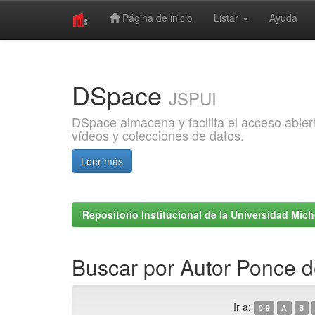
Página de inicio
Listar
Ayuda
Skip
navigation
DSpace
JSPUI
DSpace almacena y facilita el acceso abiert
vídeos y colecciones de datos.
Leer más
Repositorio Institucional de la Universidad Mi
Buscar por Autor Ponce d
Ir a:
0-9
A
B