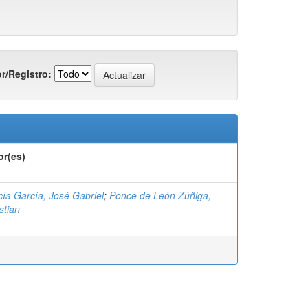
r/Registro:
or(es)
ía García, José Gabriel
;
Ponce de León Zúñiga,
stian