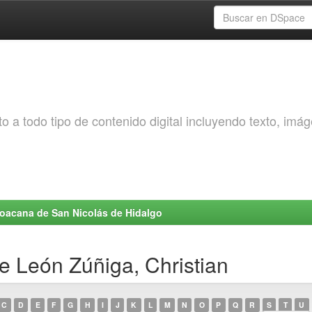
o a todo tipo de contenido digital incluyendo texto, imá
choacana de San Nicolás de Hidalgo
e León Zúñiga, Christian
C
D
E
F
G
H
I
J
K
L
M
N
O
P
Q
R
S
T
U