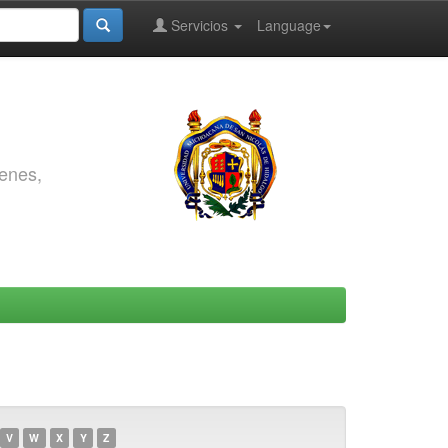
Servicios
Language
genes,
V
W
X
Y
Z