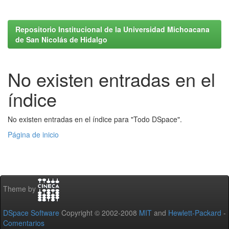
Repositorio Institucional de la Universidad Michoacana
de San Nicolás de Hidalgo
No existen entradas en el
índice
No existen entradas en el índice para "Todo DSpace".
Página de inicio
Theme by
DSpace Software
Copyright © 2002-2008
MIT
and
Hewlett-Packard
-
Comentarios