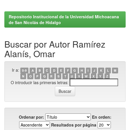
Repositorio Institucional de la Universidad Michoacana
de San Nicolás de Hidalgo
Buscar por Autor Ramírez
Alanís, Omar
Ir a:
0-9
A
B
C
D
E
F
G
H
I
J
K
L
M
N
O
P
Q
R
S
T
U
V
W
X
Y
Z
O introducir las primeras letras:
Ordenar por:
En orden:
Resultados por página