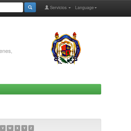
Servicios
Language
genes,
V
W
X
Y
Z