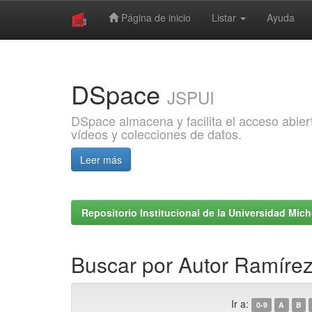
Página de inicio
Listar
Ayuda
Skip
navigation
DSpace
JSPUI
DSpace almacena y facilita el acceso abiert
vídeos y colecciones de datos.
Leer más
Repositorio Institucional de la Universidad Mi
Buscar por Autor Ramírez
Ir a:
0-9
A
B