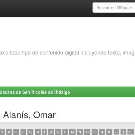
o a todo tipo de contenido digital incluyendo texto, imá
choacana de San Nicolás de Hidalgo
 Alanís, Omar
C
D
E
F
G
H
I
J
K
L
M
N
O
P
Q
R
S
T
U