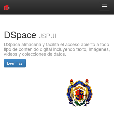
Skip
navigation
DSpace
JSPUI
DSpace almacena y facilita el acceso abierto a todo
tipo de contenido digital incluyendo texto, imágenes,
vídeos y colecciones de datos.
Leer más