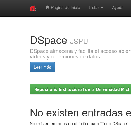
Página de inicio
Listar
Ayuda
Skip
navigation
DSpace
JSPUI
DSpace almacena y facilita el acceso abiert
vídeos y colecciones de datos.
Leer más
Repositorio Institucional de la Universidad Mi
No existen entradas e
No existen entradas en el índice para "Todo DSpace".