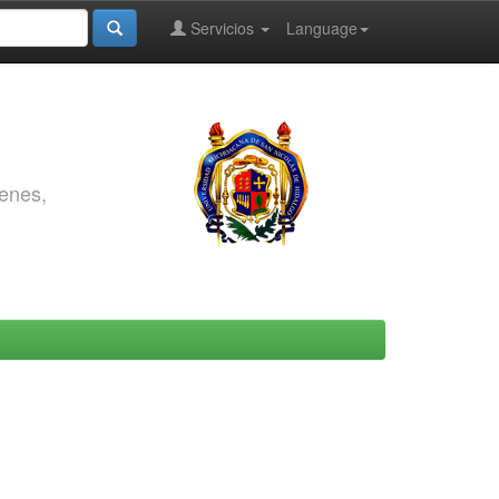
Servicios
Language
genes,