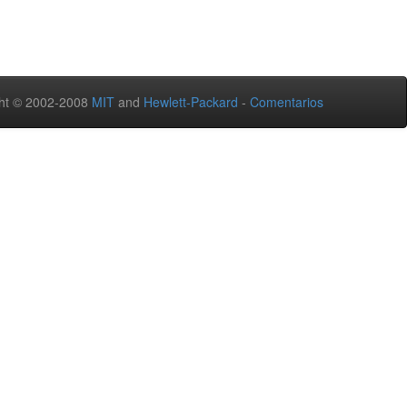
ht © 2002-2008
MIT
and
Hewlett-Packard
-
Comentarios