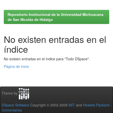
Repositorio Institucional de la Universidad Michoacana
de San Nicolás de Hidalgo
No existen entradas en el
índice
No existen entradas en el índice para "Todo DSpace".
Página de inicio
Theme by
DSpace Software
Copyright © 2002-2008
MIT
and
Hewlett-Packard
-
Comentarios