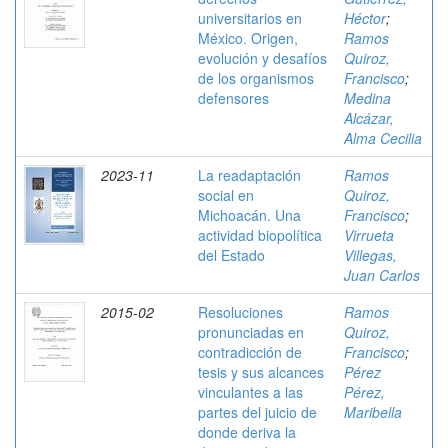
universitarios en
Héctor
;
México. Origen,
Ramos
evolución y desafíos
Quiroz,
de los organismos
Francisco
;
defensores
Medina
Alcázar,
Alma Cecilia
2023-11
La readaptación
Ramos
social en
Quiroz,
Michoacán. Una
Francisco
;
actividad biopolítica
Virrueta
del Estado
Villegas,
Juan Carlos
2015-02
Resoluciones
Ramos
pronunciadas en
Quiroz,
contradicción de
Francisco
;
tesis y sus alcances
Pérez
vinculantes a las
Pérez,
partes del juicio de
Maribella
donde deriva la