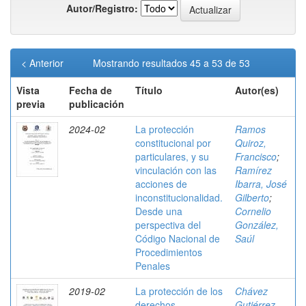
Autor/Registro:
< Anterior
Mostrando resultados 45 a 53 de 53
Vista
Fecha de
Título
Autor(es)
previa
publicación
2024-02
La protección
Ramos
constitucional por
Quiroz,
particulares, y su
Francisco
;
vinculación con las
Ramírez
acciones de
Ibarra, José
inconstitucionalidad.
Gilberto
;
Desde una
Cornelio
perspectiva del
González,
Código Nacional de
Saúl
Procedimientos
Penales
2019-02
La protección de los
Chávez
derechos
Gutiérrez,