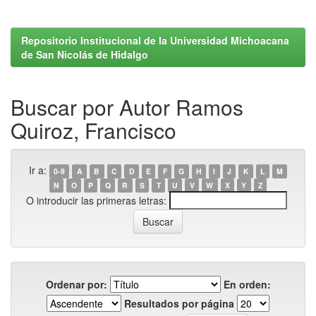
Repositorio Institucional de la Universidad Michoacana
de San Nicolás de Hidalgo
Buscar por Autor Ramos
Quiroz, Francisco
Ir a:
0-9
A
B
C
D
E
F
G
H
I
J
K
L
M
N
O
P
Q
R
S
T
U
V
W
X
Y
Z
O introducir las primeras letras:
Ordenar por:
En orden:
Resultados por página