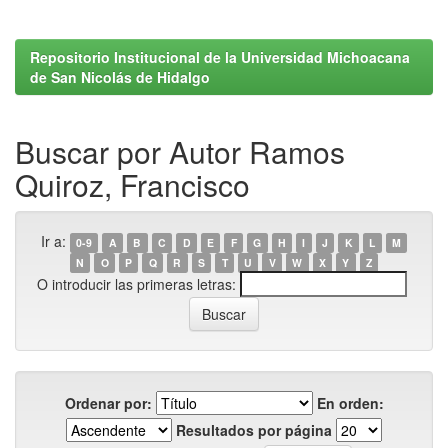
Repositorio Institucional de la Universidad Michoacana
de San Nicolás de Hidalgo
Buscar por Autor Ramos
Quiroz, Francisco
Ir a:
0-9
A
B
C
D
E
F
G
H
I
J
K
L
M
N
O
P
Q
R
S
T
U
V
W
X
Y
Z
O introducir las primeras letras:
Ordenar por:
En orden:
Resultados por página