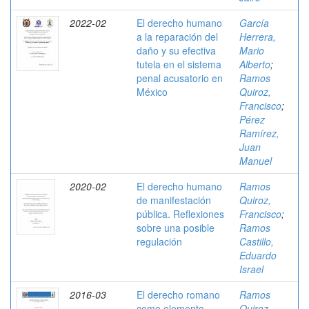
2022-02
El derecho humano
García
a la reparación del
Herrera,
daño y su efectiva
Mario
tutela en el sistema
Alberto
;
penal acusatorio en
Ramos
México
Quiroz,
Francisco
;
Pérez
Ramírez,
Juan
Manuel
2020-02
El derecho humano
Ramos
de manifestación
Quiroz,
pública. Reflexiones
Francisco
;
sobre una posible
Ramos
regulación
Castillo,
Eduardo
Israel
2016-03
El derecho romano
Ramos
como elemento
Quiroz,