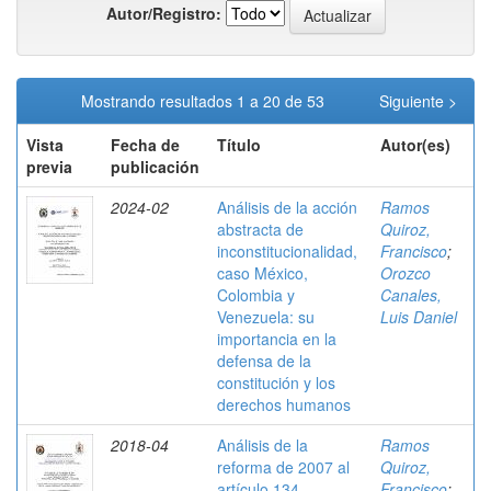
Autor/Registro:
Mostrando resultados 1 a 20 de 53
Siguiente >
Vista
Fecha de
Título
Autor(es)
previa
publicación
2024-02
Análisis de la acción
Ramos
abstracta de
Quiroz,
inconstitucionalidad,
Francisco
;
caso México,
Orozco
Colombia y
Canales,
Venezuela: su
Luis Daniel
importancia en la
defensa de la
constitución y los
derechos humanos
2018-04
Análisis de la
Ramos
reforma de 2007 al
Quiroz,
artículo 134
Francisco
;