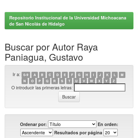
Repositorio Institucional de la Universidad Michoacana
de San Nicolás de Hidalgo
Buscar por Autor Raya
Paniagua, Gustavo
Ir a:
0-9
A
B
C
D
E
F
G
H
I
J
K
L
M
N
O
P
Q
R
S
T
U
V
W
X
Y
Z
O introducir las primeras letras:
Ordenar por:
En orden:
Resultados por página