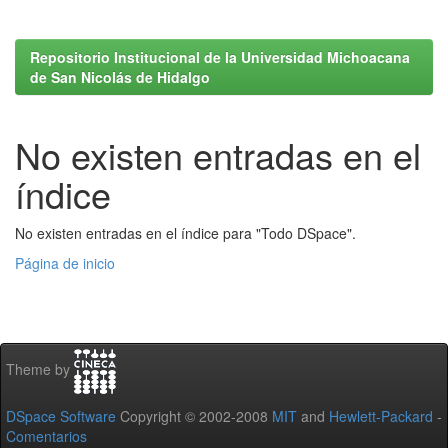
Repositorio Institucional de la Universidad Michoacana
de San Nicolás de Hidalgo
No existen entradas en el
índice
No existen entradas en el índice para "Todo DSpace".
Página de inicio
Theme by
DSpace Software
Copyright © 2002-2008
MIT
and
Hewlett-Packard
-
Comentarios