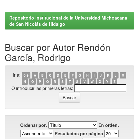
Repositorio Institucional de la Universidad Michoacana
de San Nicolás de Hidalgo
Buscar por Autor Rendón
García, Rodrigo
Ir a:
0-9
A
B
C
D
E
F
G
H
I
J
K
L
M
N
O
P
Q
R
S
T
U
V
W
X
Y
Z
O introducir las primeras letras:
Ordenar por:
En orden:
Resultados por página