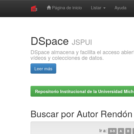
Página de inicio
Listar
Ayuda
Skip
navigation
DSpace
JSPUI
DSpace almacena y facilita el acceso abiert
vídeos y colecciones de datos.
Leer más
Repositorio Institucional de la Universidad Mi
Buscar por Autor Rendón 
Ir a:
0-9
A
B