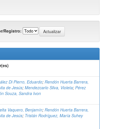
r/Registro:
r(es)
lez Di Pierro, Eduardo
;
Rendón Huerta Barrera,
ita de Jesús
;
Mendezcarlo Silva, Violeta
;
Pérez
ón Souza, Sandra Ivon
elta Vaquero, Benjamín
;
Rendón Huerta Barrera,
ita de Jesús
;
Tristán Rodríguez, María Suhey