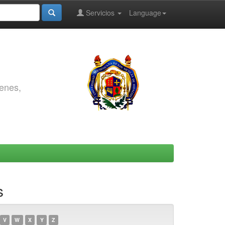
Servicios
Language
genes,
s
V
W
X
Y
Z