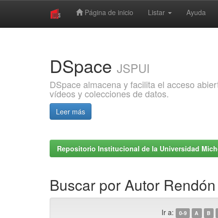
Página de inicio
Listar
Ayuda
Skip
navigation
DSpace
JSPUI
DSpace almacena y facilita el acceso abiert
vídeos y colecciones de datos.
Leer más
Repositorio Institucional de la Universidad Mi
Buscar por Autor Rendón 
Ir a:
0-9
A
B