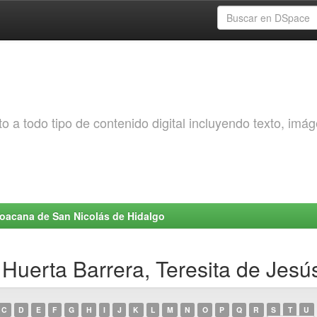
o a todo tipo de contenido digital incluyendo texto, imá
choacana de San Nicolás de Hidalgo
Huerta Barrera, Teresita de Jesú
C
D
E
F
G
H
I
J
K
L
M
N
O
P
Q
R
S
T
U