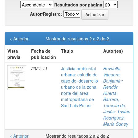
Resultados por página
Autor/Registro:
< Anterior
Mostrando resultados 2 a 2 de 2
Vista
Fecha de
Título
Autor(es)
previa
publicación
2021-11
Justicia ambiental
Revuelta
urbana: estudio de
Vaquero,
caso del desarrollo
Benjamín
;
urbano de la zona
Rendón
norte del área
Huerta
metropolitana de
Barrera,
San Luis Potosí
Teresita de
Jesús
;
Tristán
Rodríguez,
María Suhey
< Anterior
Mostrando resultados 2 a 2 de 2