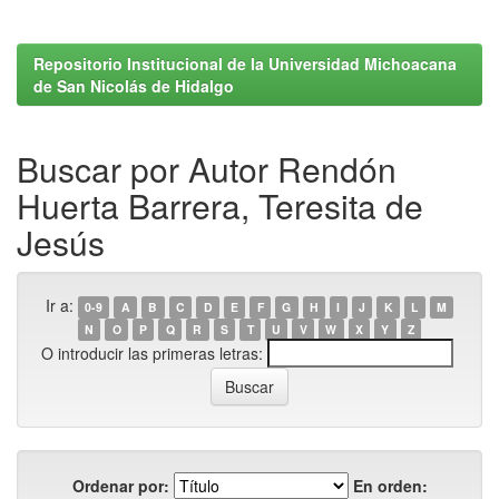
Repositorio Institucional de la Universidad Michoacana
de San Nicolás de Hidalgo
Buscar por Autor Rendón
Huerta Barrera, Teresita de
Jesús
Ir a:
0-9
A
B
C
D
E
F
G
H
I
J
K
L
M
N
O
P
Q
R
S
T
U
V
W
X
Y
Z
O introducir las primeras letras:
Ordenar por:
En orden: