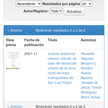
Resultados por página
Autor/Registro:
< Anterior
Mostrando resultados 2 a 2 de 2
Vista
Fecha de
Título
Autor(es)
previa
publicación
2021-11
Justicia ambiental
Revuelta
urbana: estudio de
Vaquero,
caso del desarrollo
Benjamín
;
urbano de la zona
Rendón
norte del área
Huerta
metropolitana de
Barrera,
San Luis Potosí
Teresita de
Jesús
;
Tristán
Rodríguez,
María Suhey
< Anterior
Mostrando resultados 2 a 2 de 2