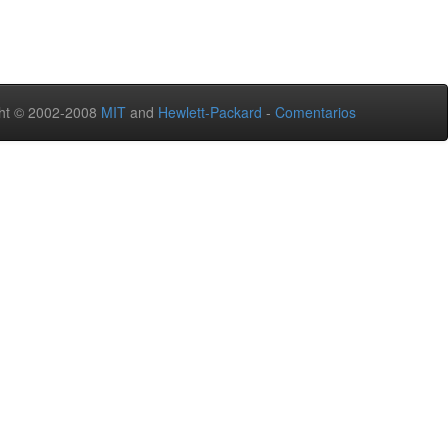
ht © 2002-2008
MIT
and
Hewlett-Packard
-
Comentarios