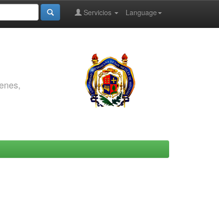
Servicios
Language
genes,