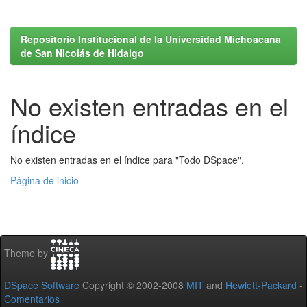
Repositorio Institucional de la Universidad Michoacana
de San Nicolás de Hidalgo
No existen entradas en el
índice
No existen entradas en el índice para "Todo DSpace".
Página de inicio
Theme by
DSpace Software
Copyright © 2002-2008
MIT
and
Hewlett-Packard
-
Comentarios