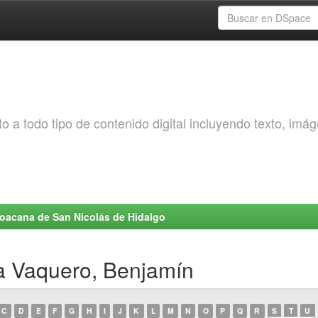
o a todo tipo de contenido digital incluyendo texto, imá
choacana de San Nicolás de Hidalgo
a Vaquero, Benjamín
C
D
E
F
G
H
I
J
K
L
M
N
O
P
Q
R
S
T
U