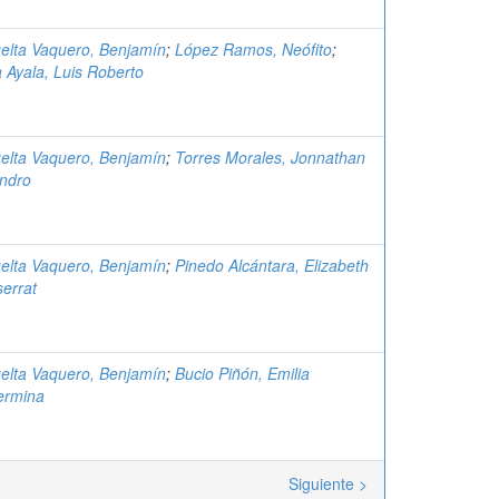
elta Vaquero, Benjamín
;
López Ramos, Neófito
;
a Ayala, Luis Roberto
elta Vaquero, Benjamín
;
Torres Morales, Jonnathan
andro
elta Vaquero, Benjamín
;
Pinedo Alcántara, Elizabeth
errat
elta Vaquero, Benjamín
;
Bucio Piñón, Emilia
lermina
Siguiente >