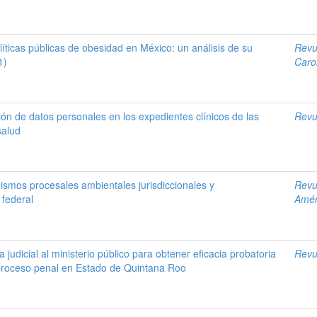
íticas públicas de obesidad en México: un análisis de su
Revu
1)
Caro
ión de datos personales en los expedientes clínicos de las
Revu
salud
ismos procesales ambientales jurisdiccionales y
Revu
 federal
Amér
a judicial al ministerio público para obtener eficacia probatoria
Revu
l proceso penal en Estado de Quintana Roo