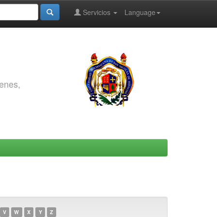
Servicios
Language
genes,
V
W
X
Y
Z