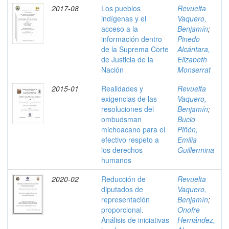
2017-08
Los pueblos
Revuelta
indígenas y el
Vaquero,
acceso a la
Benjamín
;
información dentro
Pinedo
de la Suprema Corte
Alcántara,
de Justicia de la
Elizabeth
Nación
Monserrat
2015-01
Realidades y
Revuelta
exigencias de las
Vaquero,
resoluciones del
Benjamín
;
ombudsman
Bucio
michoacano para el
Piñón,
efectivo respeto a
Emilia
los derechos
Guillermina
humanos
2020-02
Reducción de
Revuelta
diputados de
Vaquero,
representación
Benjamín
;
proporcional.
Onofre
Análisis de iniciativas
Hernández,