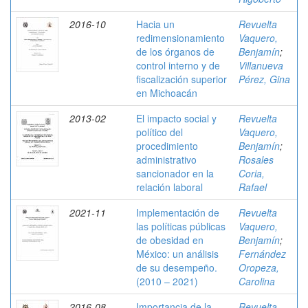
2016-10
Hacia un
Revuelta
redimensionamiento
Vaquero,
de los órganos de
Benjamín
;
control interno y de
Villanueva
fiscalización superior
Pérez, Gina
en Michoacán
2013-02
El impacto social y
Revuelta
político del
Vaquero,
procedimiento
Benjamín
;
administrativo
Rosales
sancionador en la
Coria,
relación laboral
Rafael
2021-11
Implementación de
Revuelta
las políticas públicas
Vaquero,
de obesidad en
Benjamín
;
México: un análisis
Fernández
de su desempeño.
Oropeza,
(2010 – 2021)
Carolina
2016-08
Importancia de la
Revuelta