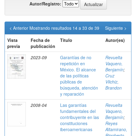
Autor/Registro:
< Anterior
Mostrando resultados 14 a 33 de 39
Siguiente >
Vista
Fecha de
Título
Autor(es)
previa
publicación
2023-09
Garantías de no
Revuelta
repetición en
Vaquero,
México. El alcance
Benjamín
;
de las políticas
Cruz
públicas de
Vilchiz,
búsqueda, atención
Brandon
y reparación
2008-04
Las garantías
Revuelta
fundamentales del
Vaquero,
contribuyente en las
Benjamín
;
constituciones
Reyes
iberoamericanas
Altamirano,
Rigoberto