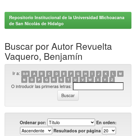
Repositorio Institucional de la Universidad Michoacana
de San Nicolás de Hidalgo
Buscar por Autor Revuelta
Vaquero, Benjamín
Ir a:
0-9
A
B
C
D
E
F
G
H
I
J
K
L
M
N
O
P
Q
R
S
T
U
V
W
X
Y
Z
O introducir las primeras letras:
Ordenar por:
En orden:
Resultados por página