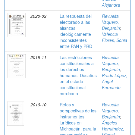
Alejandra
2020-02
La respuesta del
Revuelta
electorado a las
Vaquero,
alianzas
Benjamín
;
ideológicamente
Valencia
inconsistentes
Flores, Sonia
entre PAN y PRD
2018-11
Las restricciones
Revuelta
constitucionales a
Vaquero,
los derechos
Benjamín
;
humanos. Desafíos
Prado López,
en el estado
Ángel
constitucional
Fernando
mexicano
2010-10
Retos y
Revuelta
perspectivas de los
Vaquero,
instrumentos
Benjamín
;
jurídicos en
Ángeles
Michoacán, para la
Hernández,
conservación y
Miguel