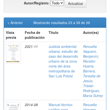
Autor/Registro:
< Anterior
Mostrando resultados 23 a 39 de 39
Vista
Fecha de
Título
Autor(es)
previa
publicación
2021-11
Justicia ambiental
Revuelta
urbana: estudio de
Vaquero,
caso del desarrollo
Benjamín
;
urbano de la zona
Rendón
norte del área
Huerta
metropolitana de
Barrera,
San Luis Potosí
Teresita de
Jesús
;
Tristán
Rodríguez,
María Suhey
2014-08
Manual técnico-
Revuelta
jurídico para
Vaquero,