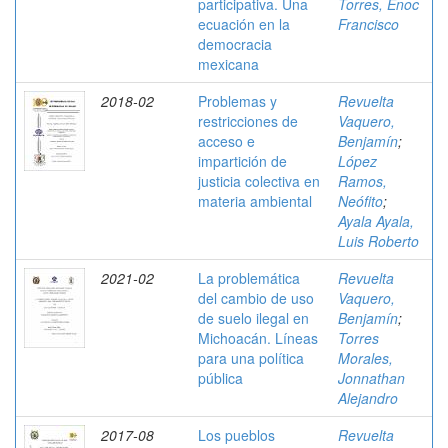
participativa. Una
Torres, Enoc
ecuación en la
Francisco
democracia
mexicana
2018-02
Problemas y
Revuelta
restricciones de
Vaquero,
acceso e
Benjamín
;
impartición de
López
justicia colectiva en
Ramos,
materia ambiental
Neófito
;
Ayala Ayala,
Luis Roberto
2021-02
La problemática
Revuelta
del cambio de uso
Vaquero,
de suelo ilegal en
Benjamín
;
Michoacán. Líneas
Torres
para una política
Morales,
pública
Jonnathan
Alejandro
2017-08
Los pueblos
Revuelta