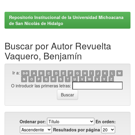
Repositorio Institucional de la Universidad Michoacana
de San Nicolás de Hidalgo
Buscar por Autor Revuelta
Vaquero, Benjamín
Ir a:
0-9
A
B
C
D
E
F
G
H
I
J
K
L
M
N
O
P
Q
R
S
T
U
V
W
X
Y
Z
O introducir las primeras letras:
Ordenar por:
En orden:
Resultados por página