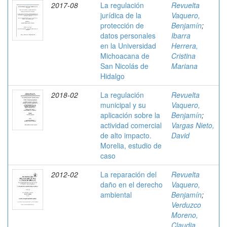
2017-08
La regulación
Revuelta
jurídica de la
Vaquero,
protección de
Benjamín
;
datos personales
Ibarra
en la Universidad
Herrera,
Michoacana de
Cristina
San Nicolás de
Mariana
Hidalgo
2018-02
La regulación
Revuelta
municipal y su
Vaquero,
aplicación sobre la
Benjamín
;
actividad comercial
Vargas Nieto,
de alto impacto.
David
Morelia, estudio de
caso
2012-02
La reparación del
Revuelta
daño en el derecho
Vaquero,
ambiental
Benjamín
;
Verduzco
Moreno,
Claudia