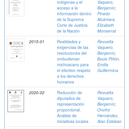
indígenas y el
Vaquero,
acceso a la
Benjamín
;
información dentro
Pinedo
de la Suprema
Alcántara,
Corte de Justicia
Elizabeth
de la Nación
Monserrat
2015-01
Realidades y
Revuelta
exigencias de las
Vaquero,
resoluciones del
Benjamín
;
ombudsman
Bucio Piñón,
michoacano para
Emilia
el efectivo respeto
Guillermina
a los derechos
humanos
2020-02
Reducción de
Revuelta
diputados de
Vaquero,
representación
Benjamín
;
proporcional.
Onofre
Análisis de
Hernández,
iniciativas locales
Alan Esteban