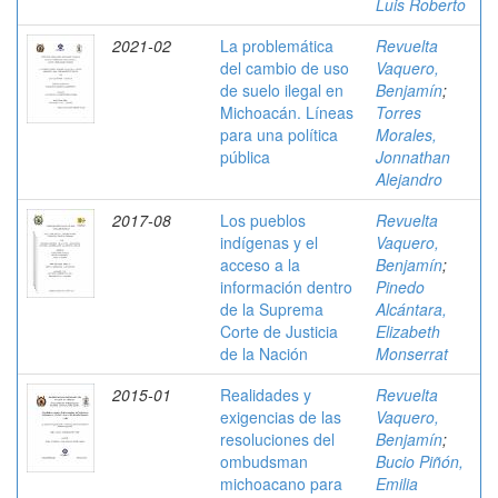
Luis Roberto
2021-02
La problemática
Revuelta
del cambio de uso
Vaquero,
de suelo ilegal en
Benjamín
;
Michoacán. Líneas
Torres
para una política
Morales,
pública
Jonnathan
Alejandro
2017-08
Los pueblos
Revuelta
indígenas y el
Vaquero,
acceso a la
Benjamín
;
información dentro
Pinedo
de la Suprema
Alcántara,
Corte de Justicia
Elizabeth
de la Nación
Monserrat
2015-01
Realidades y
Revuelta
exigencias de las
Vaquero,
resoluciones del
Benjamín
;
ombudsman
Bucio Piñón,
michoacano para
Emilia