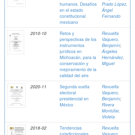
humanos. Desafíos
Prado López,
en el estado
Ángel
constitucional
Fernando
mexicano
2010-10
Retos y
Revuelta
perspectivas de los
Vaquero,
instrumentos
Benjamín
;
jurídicos en
Ángeles
Michoacán, para la
Hernández,
conservación y
Miguel
mejoramiento de la
calidad del aire
2020-11
Segunda vuelta
Revuelta
electoral
Vaquero,
presidencial en
Benjamín
;
México
Rivera
Montúfar,
Violeta
2018-02
Tendencias
Revuelta
jurisdiccionales
Vaquero,