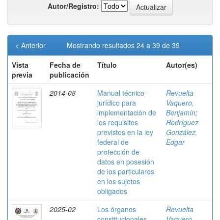
Autor/Registro:
< Anterior
Mostrando resultados 24 a 39 de 39
Vista
Fecha de
Título
Autor(es)
previa
publicación
2014-08
Manual técnico-
Revuelta
jurídico para
Vaquero,
implementación de
Benjamín
;
los requisitos
Rodríguez
previstos en la ley
González,
federal de
Edgar
protección de
datos en posesión
de los particulares
en los sujetos
obligados
2025-02
Los órganos
Revuelta
constitucionales
Vaquero,