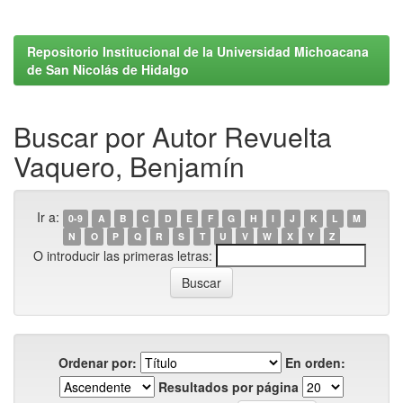
Repositorio Institucional de la Universidad Michoacana
de San Nicolás de Hidalgo
Buscar por Autor Revuelta
Vaquero, Benjamín
Ir a:
0-9
A
B
C
D
E
F
G
H
I
J
K
L
M
N
O
P
Q
R
S
T
U
V
W
X
Y
Z
O introducir las primeras letras:
Ordenar por:
En orden:
Resultados por página