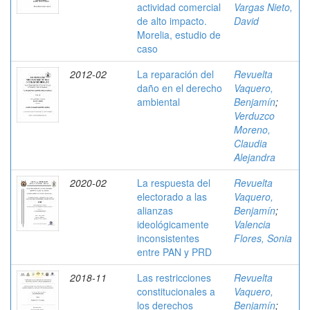
actividad comercial
Vargas Nieto,
de alto impacto.
David
Morelia, estudio de
caso
2012-02
La reparación del
Revuelta
daño en el derecho
Vaquero,
ambiental
Benjamín
;
Verduzco
Moreno,
Claudia
Alejandra
2020-02
La respuesta del
Revuelta
electorado a las
Vaquero,
alianzas
Benjamín
;
ideológicamente
Valencia
inconsistentes
Flores, Sonia
entre PAN y PRD
2018-11
Las restricciones
Revuelta
constitucionales a
Vaquero,
los derechos
Benjamín
;