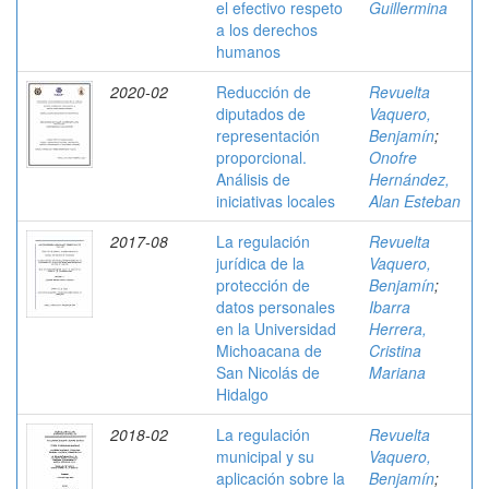
el efectivo respeto
Guillermina
a los derechos
humanos
2020-02
Reducción de
Revuelta
diputados de
Vaquero,
representación
Benjamín
;
proporcional.
Onofre
Análisis de
Hernández,
iniciativas locales
Alan Esteban
2017-08
La regulación
Revuelta
jurídica de la
Vaquero,
protección de
Benjamín
;
datos personales
Ibarra
en la Universidad
Herrera,
Michoacana de
Cristina
San Nicolás de
Mariana
Hidalgo
2018-02
La regulación
Revuelta
municipal y su
Vaquero,
aplicación sobre la
Benjamín
;