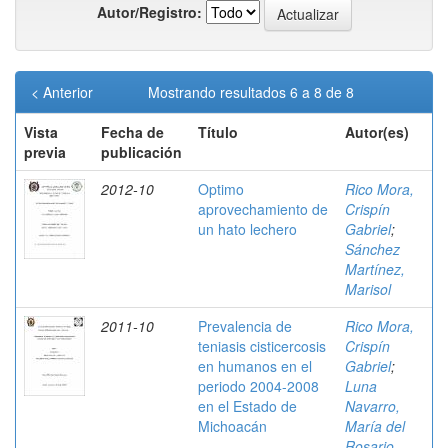
Autor/Registro:
< Anterior
Mostrando resultados 6 a 8 de 8
Vista
Fecha de
Título
Autor(es)
previa
publicación
2012-10
Optimo
Rico Mora,
aprovechamiento de
Crispín
un hato lechero
Gabriel
;
Sánchez
Martínez,
Marisol
2011-10
Prevalencia de
Rico Mora,
teniasis cisticercosis
Crispín
en humanos en el
Gabriel
;
periodo 2004-2008
Luna
en el Estado de
Navarro,
Michoacán
María del
Rosario