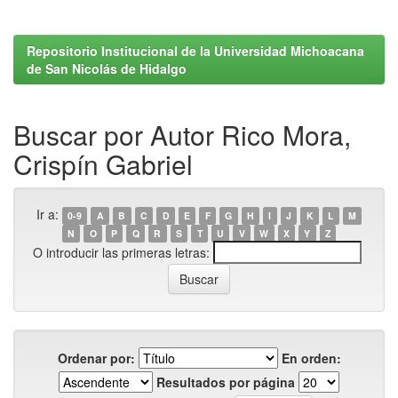
Repositorio Institucional de la Universidad Michoacana
de San Nicolás de Hidalgo
Buscar por Autor Rico Mora,
Crispín Gabriel
Ir a:
0-9
A
B
C
D
E
F
G
H
I
J
K
L
M
N
O
P
Q
R
S
T
U
V
W
X
Y
Z
O introducir las primeras letras:
Ordenar por:
En orden:
Resultados por página