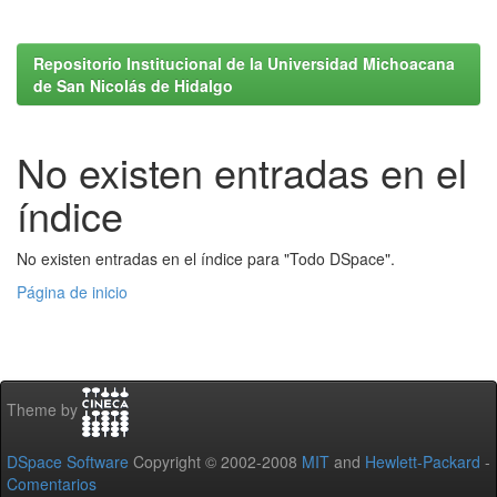
Repositorio Institucional de la Universidad Michoacana
de San Nicolás de Hidalgo
No existen entradas en el
índice
No existen entradas en el índice para "Todo DSpace".
Página de inicio
Theme by
DSpace Software
Copyright © 2002-2008
MIT
and
Hewlett-Packard
-
Comentarios