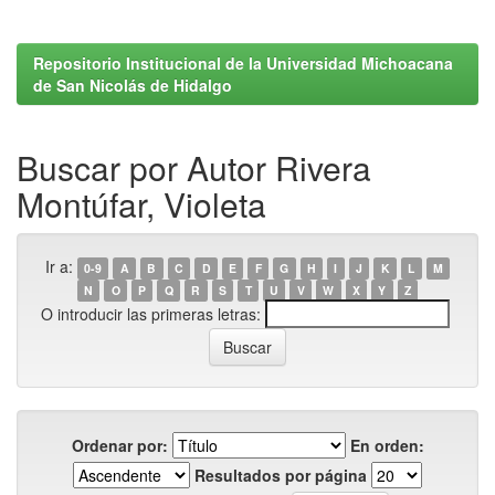
Repositorio Institucional de la Universidad Michoacana
de San Nicolás de Hidalgo
Buscar por Autor Rivera
Montúfar, Violeta
Ir a:
0-9
A
B
C
D
E
F
G
H
I
J
K
L
M
N
O
P
Q
R
S
T
U
V
W
X
Y
Z
O introducir las primeras letras:
Ordenar por:
En orden:
Resultados por página