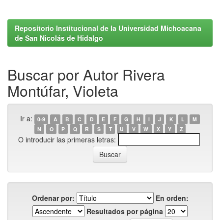
Repositorio Institucional de la Universidad Michoacana
de San Nicolás de Hidalgo
Buscar por Autor Rivera
Montúfar, Violeta
Ir a:
0-9
A
B
C
D
E
F
G
H
I
J
K
L
M
N
O
P
Q
R
S
T
U
V
W
X
Y
Z
O introducir las primeras letras:
Ordenar por:
En orden:
Resultados por página