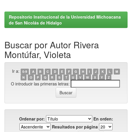
Repositorio Institucional de la Universidad Michoacana
de San Nicolás de Hidalgo
Buscar por Autor Rivera
Montúfar, Violeta
Ir a:
0-9
A
B
C
D
E
F
G
H
I
J
K
L
M
N
O
P
Q
R
S
T
U
V
W
X
Y
Z
O introducir las primeras letras:
Ordenar por:
En orden:
Resultados por página