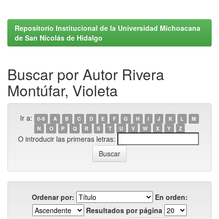
Repositorio Institucional de la Universidad Michoacana
de San Nicolás de Hidalgo
Buscar por Autor Rivera
Montúfar, Violeta
Ir a:
0-9
A
B
C
D
E
F
G
H
I
J
K
L
M
N
O
P
Q
R
S
T
U
V
W
X
Y
Z
O introducir las primeras letras:
Ordenar por:
En orden:
Resultados por página