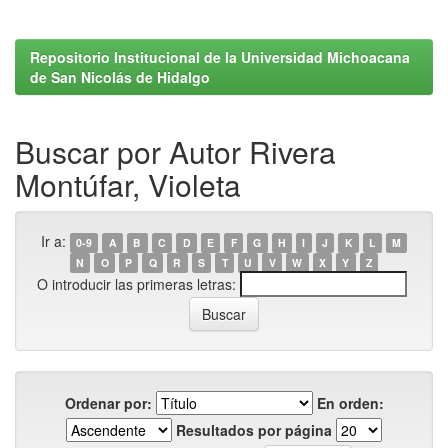
Repositorio Institucional de la Universidad Michoacana
de San Nicolás de Hidalgo
Buscar por Autor Rivera
Montúfar, Violeta
Ir a:
0-9
A
B
C
D
E
F
G
H
I
J
K
L
M
N
O
P
Q
R
S
T
U
V
W
X
Y
Z
O introducir las primeras letras:
Ordenar por:
En orden:
Resultados por página