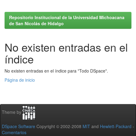
Repositorio Institucional de la Universidad Michoacana
de San Nicolás de Hidalgo
No existen entradas en el
índice
No existen entradas en el índice para "Todo DSpace".
Página de inicio
Theme by
DSpace Software
Copyright © 2002-2008
MIT
and
Hewlett-Packard
-
Comentarios