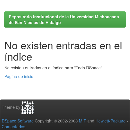
Repositorio Institucional de la Universidad Michoacana
de San Nicolás de Hidalgo
No existen entradas en el
índice
No existen entradas en el índice para "Todo DSpace".
Página de inicio
Theme by
DSpace Software
Copyright © 2002-2008
MIT
and
Hewlett-Packard
-
Comentarios