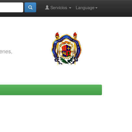
Servicios
Language
genes,