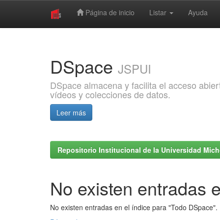
Página de inicio
Listar
Ayuda
Skip
navigation
DSpace
JSPUI
DSpace almacena y facilita el acceso abiert
vídeos y colecciones de datos.
Leer más
Repositorio Institucional de la Universidad Mi
No existen entradas e
No existen entradas en el índice para "Todo DSpace".