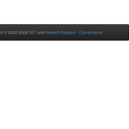
ht © 2002-2008
MIT
and
Hewlett-Packard
-
Comentarios