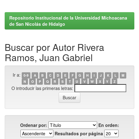
Repositorio Institucional de la Universidad Michoacana
de San Nicolás de Hidalgo
Buscar por Autor Rivera
Ramos, Juan Gabriel
Ir a:
0-9
A
B
C
D
E
F
G
H
I
J
K
L
M
N
O
P
Q
R
S
T
U
V
W
X
Y
Z
O introducir las primeras letras:
Ordenar por:
En orden:
Resultados por página