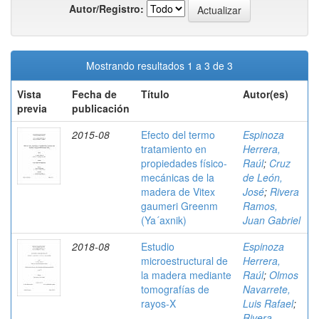
Autor/Registro:
Mostrando resultados 1 a 3 de 3
Vista
Fecha de
Título
Autor(es)
previa
publicación
2015-08
Efecto del termo
Espinoza
tratamiento en
Herrera,
propiedades físico-
Raúl
;
Cruz
mecánicas de la
de León,
madera de Vitex
José
;
Rivera
gaumeri Greenm
Ramos,
(Ya´axnik)
Juan Gabriel
2018-08
Estudio
Espinoza
microestructural de
Herrera,
la madera mediante
Raúl
;
Olmos
tomografías de
Navarrete,
rayos-X
Luis Rafael
;
Rivera