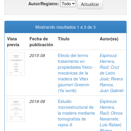
Autor/Registro:
Mostrando resultados 1 a 3 de 3
Vista
Fecha de
Título
Autor(es)
previa
publicación
2015-08
Efecto del termo
Espinoza
tratamiento en
Herrera,
propiedades físico-
Raúl
;
Cruz
mecánicas de la
de León,
madera de Vitex
José
;
Rivera
gaumeri Greenm
Ramos,
(Ya´axnik)
Juan Gabriel
2018-08
Estudio
Espinoza
microestructural de
Herrera,
la madera mediante
Raúl
;
Olmos
tomografías de
Navarrete,
rayos-X
Luis Rafael
;
Rivera