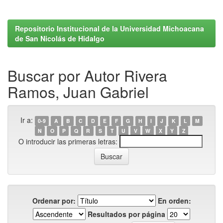
Repositorio Institucional de la Universidad Michoacana
de San Nicolás de Hidalgo
Buscar por Autor Rivera
Ramos, Juan Gabriel
Ir a:
0-9
A
B
C
D
E
F
G
H
I
J
K
L
M
N
O
P
Q
R
S
T
U
V
W
X
Y
Z
O introducir las primeras letras:
Ordenar por:
En orden:
Resultados por página