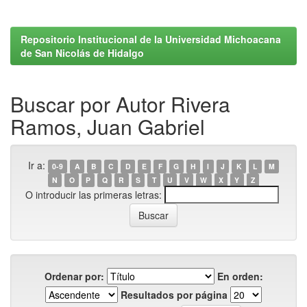
Repositorio Institucional de la Universidad Michoacana
de San Nicolás de Hidalgo
Buscar por Autor Rivera
Ramos, Juan Gabriel
Ir a:
0-9
A
B
C
D
E
F
G
H
I
J
K
L
M
N
O
P
Q
R
S
T
U
V
W
X
Y
Z
O introducir las primeras letras:
Ordenar por:
En orden:
Resultados por página