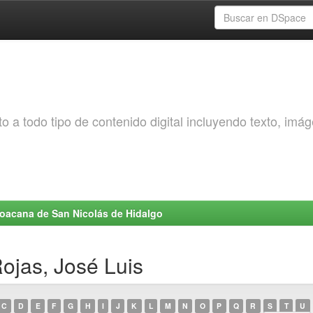
o a todo tipo de contenido digital incluyendo texto, imá
choacana de San Nicolás de Hidalgo
ojas, José Luis
C
D
E
F
G
H
I
J
K
L
M
N
O
P
Q
R
S
T
U