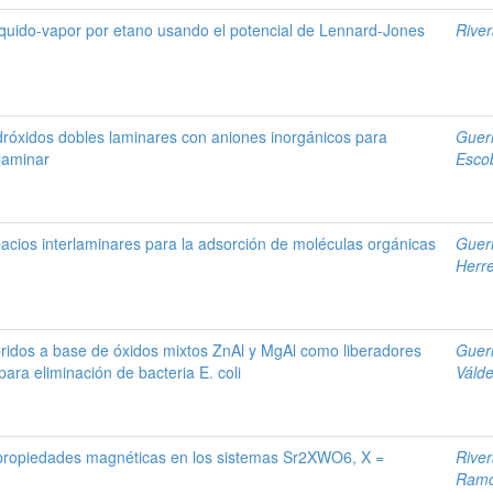
líquido-vapor por etano usando el potencial de Lennard-Jones
River
dróxidos dobles laminares con aniones inorgánicos para
Guer
laminar
Esco
acios interlaminares para la adsorción de moléculas orgánicas
Guer
Herr
bridos a base de óxidos mixtos ZnAl y MgAl como liberadores
Guer
ara eliminación de bacteria E. coli
Váld
as propiedades magnéticas en los sistemas Sr2XWO6, X =
River
Ramo