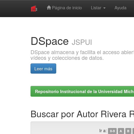
Página de inicio
Listar
Ayuda
Skip
navigation
DSpace
JSPUI
DSpace almacena y facilita el acceso abiert
vídeos y colecciones de datos.
Leer más
Repositorio Institucional de la Universidad Mi
Buscar por Autor Rivera R
Ir a:
0-9
A
B