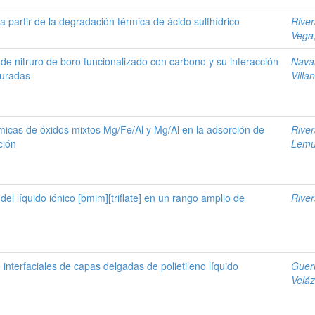
 partir de la degradación térmica de ácido sulfhídrico
River
Vega
de nitruro de boro funcionalizado con carbono y su interacción
Nava
furadas
Villa
micas de óxidos mixtos Mg/Fe/Al y Mg/Al en la adsorción de
River
ción
Lemus
del líquido iónico [bmim][triflate] en un rango amplio de
River
nterfaciales de capas delgadas de polietileno líquido
Guer
Veláz