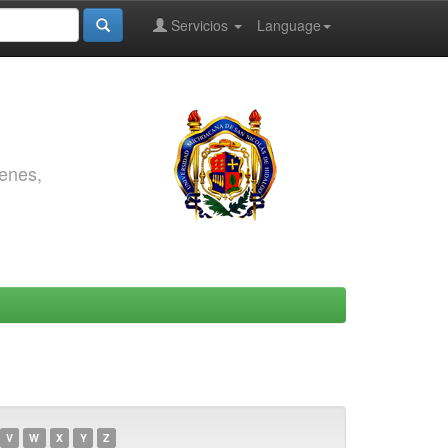
Servicios
Language
genes,
V
W
X
Y
Z