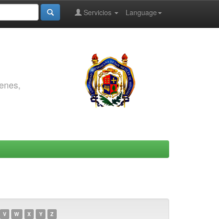
Servicios
Language
genes,
V
W
X
Y
Z