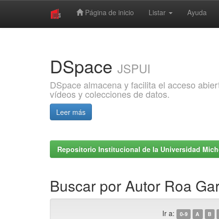
Página de inicio
Listar
Ayuda
Skip
navigation
DSpace
JSPUI
DSpace almacena y facilita el acceso abiert
vídeos y colecciones de datos.
Leer más
Repositorio Institucional de la Universidad Mi
Buscar por Autor Roa Gar
Ir a:
0-9
A
B