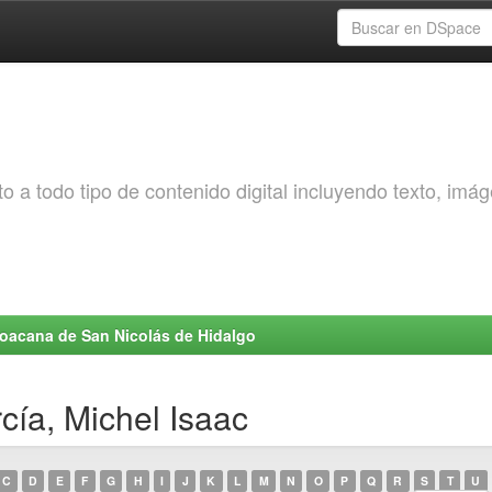
o a todo tipo de contenido digital incluyendo texto, imá
choacana de San Nicolás de Hidalgo
cía, Michel Isaac
C
D
E
F
G
H
I
J
K
L
M
N
O
P
Q
R
S
T
U