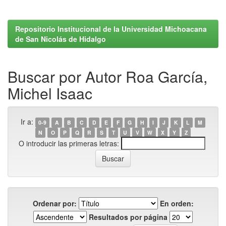
Repositorio Institucional de la Universidad Michoacana
de San Nicolás de Hidalgo
Buscar por Autor Roa García,
Michel Isaac
Ir a:
0-9
A
B
C
D
E
F
G
H
I
J
K
L
M
N
O
P
Q
R
S
T
U
V
W
X
Y
Z
O introducir las primeras letras:
Ordenar por:
En orden:
Resultados por página