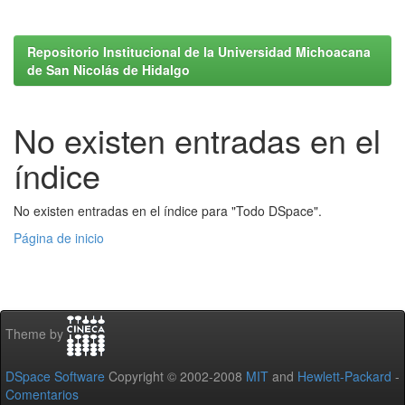
Repositorio Institucional de la Universidad Michoacana
de San Nicolás de Hidalgo
No existen entradas en el
índice
No existen entradas en el índice para "Todo DSpace".
Página de inicio
Theme by
DSpace Software
Copyright © 2002-2008
MIT
and
Hewlett-Packard
-
Comentarios