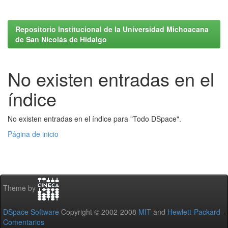
Repositorio Institucional de la Universidad Michoacana
de San Nicolás de Hidalgo
No existen entradas en el
índice
No existen entradas en el índice para "Todo DSpace".
Página de inicio
Theme by
DSpace Software
Copyright © 2002-2008
MIT
and
Hewlett-Packard
-
Comentarios