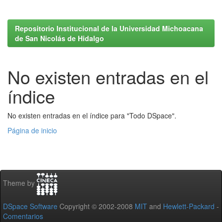
Repositorio Institucional de la Universidad Michoacana
de San Nicolás de Hidalgo
No existen entradas en el
índice
No existen entradas en el índice para "Todo DSpace".
Página de inicio
Theme by
DSpace Software
Copyright © 2002-2008
MIT
and
Hewlett-Packard
-
Comentarios