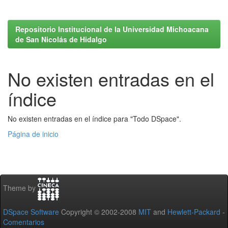
Repositorio Institucional de la Universidad Michoacana
de San Nicolás de Hidalgo
No existen entradas en el
índice
No existen entradas en el índice para "Todo DSpace".
Página de inicio
Theme by
DSpace Software
Copyright © 2002-2008
MIT
and
Hewlett-Packard
-
Comentarios