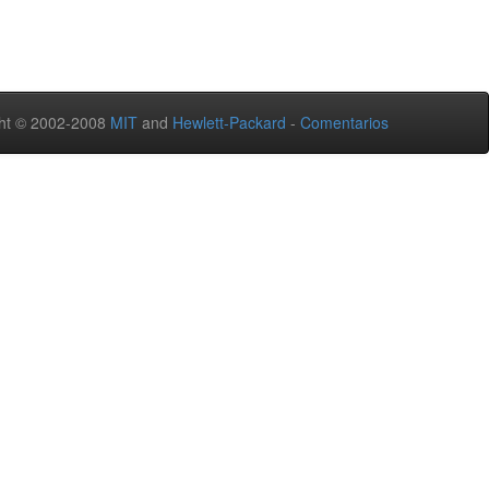
ht © 2002-2008
MIT
and
Hewlett-Packard
-
Comentarios