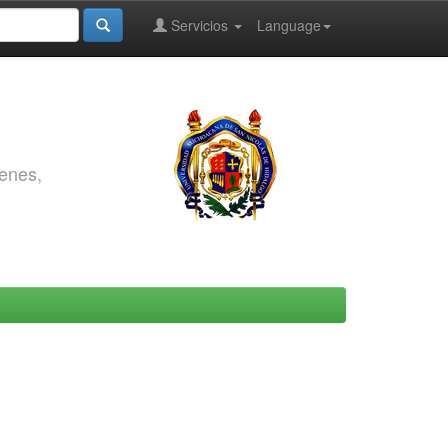
Servicios
Language
genes,