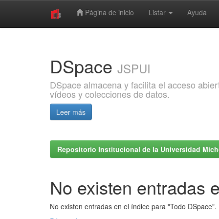
Página de inicio
Listar
Ayuda
Skip
navigation
DSpace
JSPUI
DSpace almacena y facilita el acceso abiert
vídeos y colecciones de datos.
Leer más
Repositorio Institucional de la Universidad Mi
No existen entradas e
No existen entradas en el índice para "Todo DSpace".