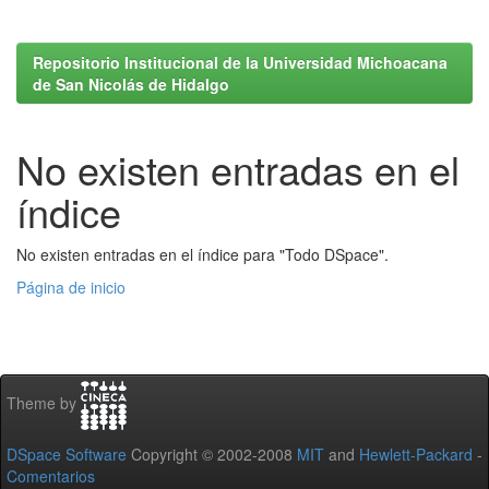
Repositorio Institucional de la Universidad Michoacana
de San Nicolás de Hidalgo
No existen entradas en el
índice
No existen entradas en el índice para "Todo DSpace".
Página de inicio
Theme by
DSpace Software
Copyright © 2002-2008
MIT
and
Hewlett-Packard
-
Comentarios