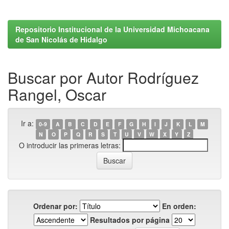
Repositorio Institucional de la Universidad Michoacana
de San Nicolás de Hidalgo
Buscar por Autor Rodríguez
Rangel, Oscar
Ir a:
0-9
A
B
C
D
E
F
G
H
I
J
K
L
M
N
O
P
Q
R
S
T
U
V
W
X
Y
Z
O introducir las primeras letras:
Ordenar por:
En orden:
Resultados por página