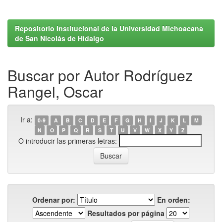
Repositorio Institucional de la Universidad Michoacana
de San Nicolás de Hidalgo
Buscar por Autor Rodríguez
Rangel, Oscar
Ir a:
0-9
A
B
C
D
E
F
G
H
I
J
K
L
M
N
O
P
Q
R
S
T
U
V
W
X
Y
Z
O introducir las primeras letras:
Ordenar por:
En orden:
Resultados por página