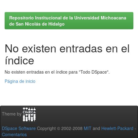
Repositorio Institucional de la Universidad Michoacana
de San Nicolás de Hidalgo
No existen entradas en el
índice
No existen entradas en el índice para "Todo DSpace".
Página de inicio
Theme by
DSpace Software
Copyright © 2002-2008
MIT
and
Hewlett-Packard
-
Comentarios